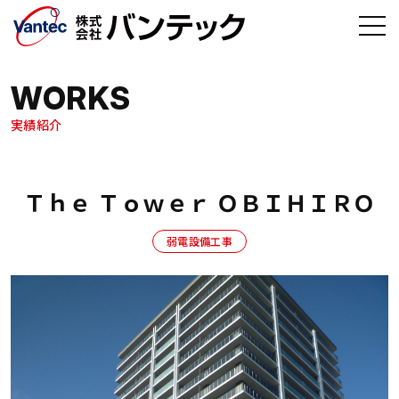
メインコンテンツへ移動
WORKS
実績紹介
Ｔｈｅ Ｔｏｗｅｒ ＯＢＩＨＩＲＯ
弱電設備工事