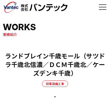
メインコンテンツへ移動
WORKS
実績紹介
ランドブレイン千歳モール（サツド
ラ千歳北信濃／ＤＣＭ千歳北／ケー
ズデンキ千歳）
弱電設備工事