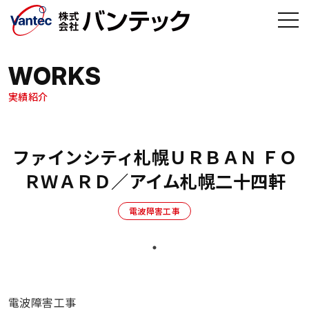
メインコンテンツへ移動
WORKS
実績紹介
ファインシティ札幌ＵＲＢＡＮ ＦＯ
ＲＷＡＲＤ／アイム札幌二十四軒
電波障害工事
電波障害工事